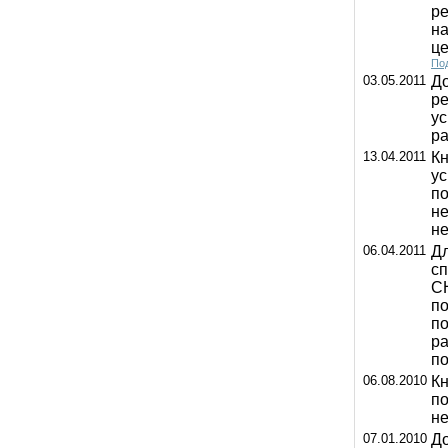
ре
на
це
Под
03.05.2011
До
ре
ус
р
13.04.2011
К
ус
по
не
не
06.04.2011
Дл
с
СН
по
по
ра
п
06.08.2010
Кн
по
не
07.01.2010
Д