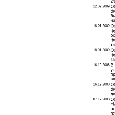
уд
12.02.2009
Об
фу
бы
н
18.01.2009
Об
фу
ос
фу
т
18.01.2009
Об
ф
з
16.12.2008
В 
ус
п
а
16.12.2008
Об
ф
д
07.12.2008
Об
«М
ос
гр