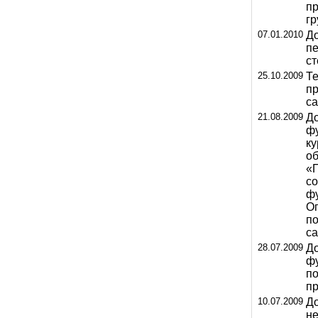
пр
гр
07.01.2010
До
пе
ст
25.10.2009
Те
пр
са
21.08.2009
До
ф
ку
об
«П
с
фу
О
п
са
28.07.2009
До
фу
п
п
10.07.2009
До
н