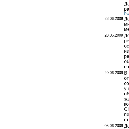
Д
ра
Под
28.06.2009
Д
м
ме
28.06.2009
До
ре
ос
из
ре
о
с
20.06.2009
В 
от
со
уч
об
за
к
СН
пе
ст
05.06.2009
До