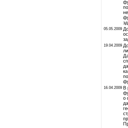
ф
п
н
ф
з
05.05.2009
До
ос
за
19.04.2009
До
л
Да
сп
да
ка
по
ф
16.04.2009
В 
ф
о 
да
ге
ст
пр
Пр