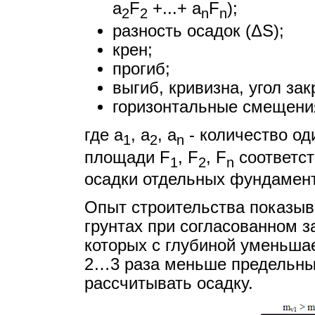
a
F
+...+ a
F
);
2
2
n
n
разность осадок (ΔS);
крен;
прогиб;
выгиб, кривизна, угол за
горизонтальные смещени
где a
, a
, a
- количество о
1
2
n
площади F
, F
, F
соответст
1
2
n
осадки отдельных фундамен
Опыт строительства показыва
грунтах при согласованном 
которых с глубиной уменьшае
2…3 раза меньше предельных
рассчитывать осадку.