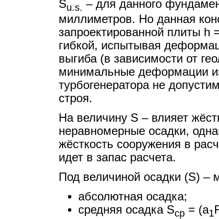
S
– для данного фундамен
u.s.
миллиметров. Но данная кон
запроектированной плиты h =
гибкой, испытывая деформац
выгиба (в зависимости от ге
минимальные деформации из
турбогенератора не допустим
строя.
На величину S – влияет жёс
неравномерные осадки, одна
жёсткость сооружения в расч
идет в запас расчета.
Под величиной осадки (S) – 
абсолютная осадка;
средняя осадка S
= (a
ср
1