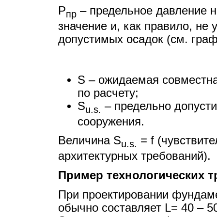
Р
– предельное давление н
пр
значение и, как правило, не
допустимых осадок (см. граф
S – ожидаемая совместна
по расчету;
S
– предельно допусти
u.s.
сооружения.
Величина S
= f (чувствите
u.s.
архитектурных требований).
Пример технологических т
При проектировании фундаме
обычно составляет L= 40 – 5