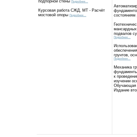
подпорной стены
Подробнее...
Автоматизи
Курсовая работа СЖД, МТ - Расчёт
фундаменто
мостовой опоры
состояниям
Подробнее...
Геотехничес
мансардных 
подвалов с
Подробнее...
Использова
обеспечения
грунтов, ос
Подробнее...
Механика гр
фундаменты
к проведени
изучении ос
Обучающая 
Издание вт