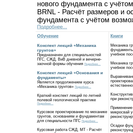
нового фундамента с учётом
BRNL - Расчёт размеров и о
фундамента с учётом возмо
Подробнее...
Обучение
Книги
Конспект лекций «Механика
Механика гр
фундаменты
грунтов»
учебное по
Предназначен для специальностей
ПГС, СЖД, ВиВ дневной и вечерне-
Механика гр
заочной формы обучения
Подробнее...
учебное по
Конспект лекций «Основания и
Выравнивани
фундаменты»
проектиров
Является продолжением курса
естественн
«Механика грунтов»
Подробнее...
Конструктив
Краткий конспект лекций по летней
при реконст
полевой геологической практике
Подробнее...
Применение
Курсовое проектирование по механике
микросвай у
грунтов, основаниям и фундаментам
реконструи
для специальности ПГС
Подробнее...
Осадки фун
Курсовая работа СЖД, МТ - Расчёт
реконструкц