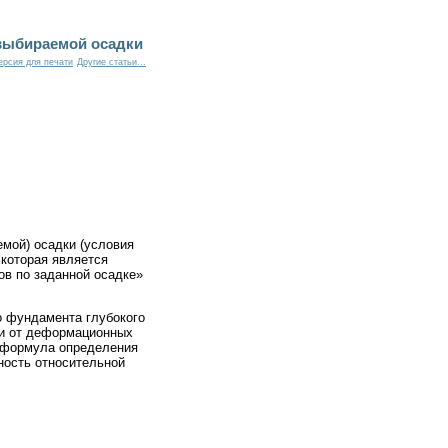
выбираемой осадки
ерсия для печати
Другие статьи...
мой) осадки (условия
 которая является
в по заданной осадке»
о фундамента глубокого
ти от деформационных
 формула определения
ность относительной