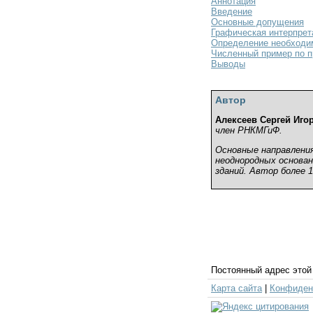
Аннотация
Введение
Основные допущения
Графическая интерпрет
Определение необходим
Численный пример по п
Выводы
Автор
Алексеев Сергей Иго
член РНКМГиФ.
Основные направлени
неоднородных основан
зданий. Автор более 
Постоянный адрес этой 
Карта сайта
|
Конфиден