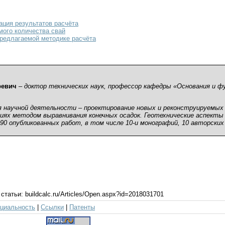
ация результатов расчёта
ого количества свай
редлагаемой методике расчёта
ревич
– доктор технических наук, профессор кафедры «Основания и 
я научной деятельности – проектирование новых и реконструируемых
иях методом выравнивания конечных осадок. Геотехнические аспекты
190 опубликованных работ, в том числе 10-и монографий, 10 авторских
статьи:
buildcalc.ru/Articles/Open.aspx?id=2018031701
циальность
|
Ссылки
|
Патенты