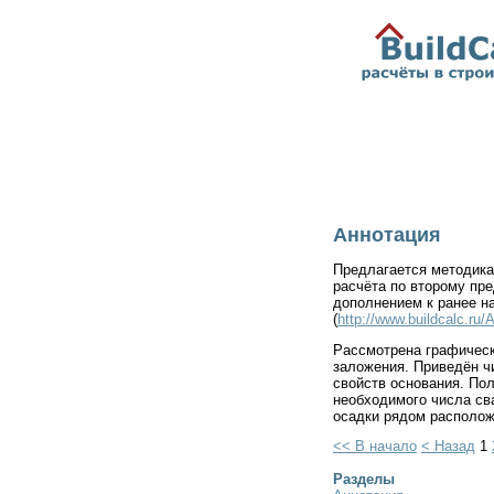
Аннотация
Предлагается методика
расчёта по второму пр
дополнением к ранее н
(
http://www.buildcalc.ru
Рассмотрена графическ
заложения. Приведён ч
свойств основания. По
необходимого числа св
осадки рядом располо
<< В начало
< Назад
1
Разделы