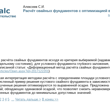
Алексеев С.И.
Расчёт свайных фундаментов с оптимизацией 
В
 расчёта свайных фундаментов исходя из критерия выбираемой (задавае
едельному состоянию), для условного фундамента глубокого заложения,
аписанной статье: «Деформационный метод расчёта свайных фундаменто
/Articles/Open.aspx?id=2017122201
).
ая интерпретация методики расчёта с определением площади условног
исленный пример решения кустового свайного фундамента в зависимос
лученные решения оптимизируются по выравненной осадке. Предложена
ай, обладающих одинаковой осадкой, что позволяет снизить неравномер
женных фундаментов до минимальных допустимых значений.
2
3
4
5
...
Читать дальше >
В конец >>