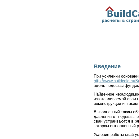
Введение
При усилении основани
http://www.buildcalc.ru/
вдоль подошвы фундаме
Найденное необходимое 
изготавливаемой сваи 
реконструкции и, таки
Выполненный таким обр
давления от подошвы р
сваи устраиваются в р
котором выполненный ря
Условия работы свай у