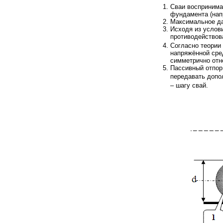
Сваи воспринимаю
фундамента (нап
Максимальное дав
Исходя из услов
противодействов
Согласно теории
напряжённой сре
симметрично отн
Пассивный отпор
передавать допо
– шагу свай.