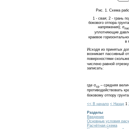
Рис. 1. Схема раб
1 - свая; 2 - грань
бокового отпора грунт
напряжения); σ
па
уплотняющие давлен
краевое горизонтально
в 
Исходя из принятых до
возникает пассивный от
поверхностями скольже
числено равной отрезку
записать:
где σ
– средняя велич
ср
противодействовать кр
боковому отпору грунта
<< В начало
< Назад
1
Разделы
Введение
Основные условия рас
Расчётная схема