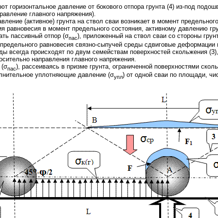
т горизонтальное давление от бокового отпора грунта (4) из-под подош
равление главного напряжения).
ление (активное) грунта на ствол сваи возникает в момент предельного
ия равновесия в момент предельного состояния, активному давлению гр
ать пассивный отпор (σ
), приложенный на ствол сваи со стороны грун
пас
 предельного равновесия связно-сыпучей среды сдвиговые деформации 
ды всегда происходят по двум семействам поверхностей скольжения (3
осительно направления главного напряжения.
 (σ
), рассеиваясь в призме грунта, ограниченной поверхностями скол
пас
лнительное уплотняющие давление (σ
) от одной сваи по площади, чи
упл