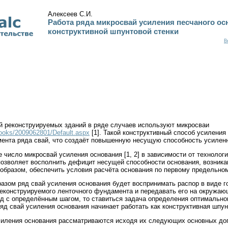
Алексеев С.И.
Работа ряда микросвай усиления песчаного ос
конструктивной шпунтовой стенки
В
й реконструируемых зданий в ряде случаев используют микросваи
Books/2009062801/Default.aspx
[1]. Такой конструктивный способ усиления
нта ряда свай, что создаёт повышенную несущую способность усиленн
число микросвай усиления основания [1, 2] в зависимости от технолог
позволяет восполнить дефицит несущей способности основания, возник
м образом, обеспечить условия расчёта основания по первому предельно
азом ряд свай усиления основания будет воспринимать распор в виде г
еконструируемого ленточного фундамента и передавать его на окружающ
яд с определённым шагом, то ставиться задача определения оптимальног
д свай усиления основания начинает работать как конструктивная шпун
силения основания рассматриваются исходя их следующих основных доп