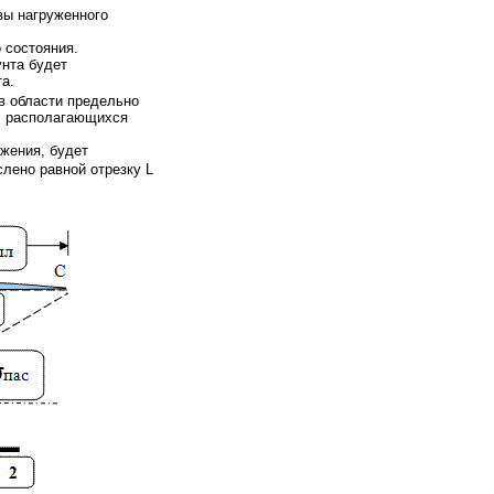
вы нагруженного
 состояния.
унта будет
та.
в области предельно
), располагающихся
ьжения, будет
слено равной отрезку L