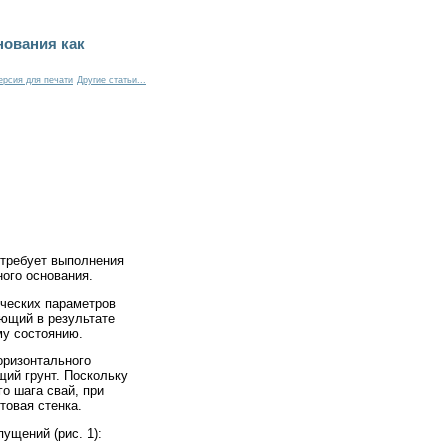
нования как
ерсия для печати
Другие статьи...
 требует выполнения
ого основания.
ических параметров
ающий в результате
му состоянию.
оризонтального
ий грунт. Поскольку
о шага свай, при
товая стенка.
ущений (рис. 1):