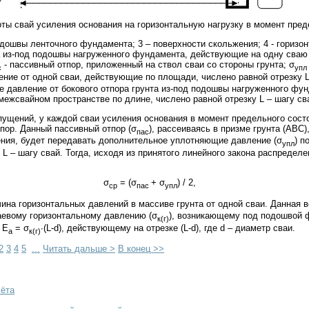
оты свай усиления основания на горизонтальную нагрузку в момент пред
 подошвы ленточного фундамента; 3 – поверхности скольжения; 4 - горизо
а из-под подошвы нагруженного фундамента, действующие на одну сваю
- пассивный отпор, приложенный на ствол сваи со стороны грунта; σ
с
упл
ие от одной сваи, действующие по площади, числено равной отрезку L 
е давление от бокового отпора грунта из-под подошвы нагруженного ф
межсвайном пространстве по длине, числено равной отрезку L – шагу св
пущений, у каждой сваи усиления основания в момент предельного состо
пор. Данный пассивный отпор (σ
), рассеиваясь в призме грунта (АВС)
пас
ния, будет передавать дополнительное уплотняющие давление (σ
) п
упл
 L – шагу свай. Тогда, исходя из принятого линейного закона распредел
σ
= (σ
+ σ
) / 2,
ср
пас
упл
ина горизонтальных давлений в массиве грунта от одной сваи. Данная 
аевому горизонтальному давлению (σ
), возникающему под подошвой 
к(г)
 Е
= σ
∙(L-d), действующему на отрезке (L-d), где d – диаметр сваи.
а
к(г)
2
3
4
5
...
Читать дальше >
В конец >>
чёта