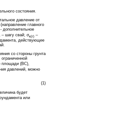
ельного состояния.
нтальное давление от
 (направление главного
- дополнительное
– шагу свай; σ
–
к(г)
ундамента, действующее
ай.
яния со стороны грунта
, ограниченной
о площади (ВС),
ения давлений, можно
(1)
величина будет
фундамента или