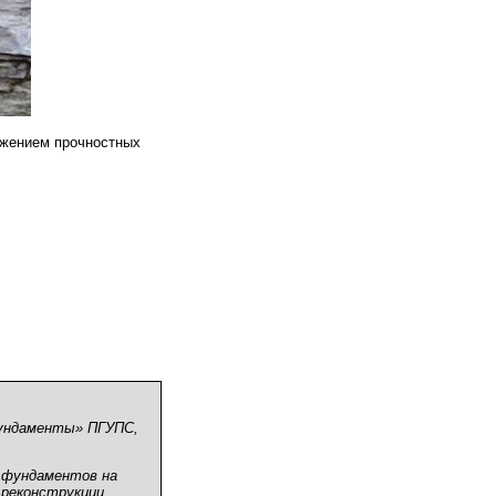
ижением прочностных
фундаменты» ПГУПС,
 фундаментов на
 реконструкции