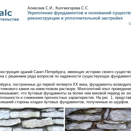
Алексеев С.И., Колгмогорова С.С.
Укрепление фундаментов и оснований сущест
реконструкции и уплотнительной застройке
В
онструкция зданий Санкт-Петербурга, имеющих историю своего существ
ана с решением ряда вопросов по надежности существующих фундаменто
рбурга, построенных до первой четверти XX века, фундаменты возводил
стнякового камня на известковом растворе. Многолетний опыт проведен
показывает, что бутовые фундаменты за более чем вековой период их э
сплошности и снижением прочностных характеристик. На рис. 1. предста
нешней стороны кладки бутовых фундаментов, полученные из шурфов.