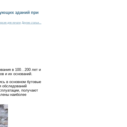
вующих зданий при
ерсия для печати
Другие статьи...
ования в 100…200 лет и
в и их оснований.
ись в основном бутовые
ия обследований
ксплуатации, получают
влены наиболее