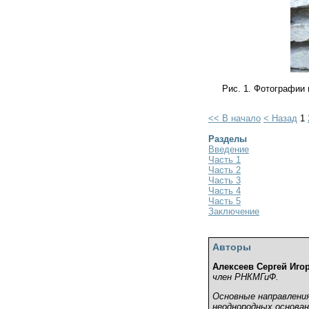
Рис. 1. Фотографии
<< В начало
< Назад
1
Разделы
Введение
Часть 1
Часть 2
Часть 3
Часть 4
Часть 5
Заключение
Авторы
Алексеев Сергей Иго
член РНКМГиФ.
Основные направлени
неоднородных основан