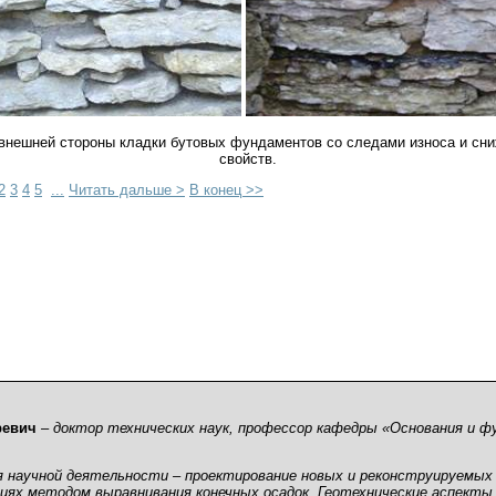
 внешней стороны кладки бутовых фундаментов со следами износа и сн
свойств.
2
3
4
5
...
Читать дальше >
В конец >>
ревич
– доктор технических наук, профессор кафедры «Основания и 
я научной деятельности – проектирование новых и реконструируемых
иях методом выравнивания конечных осадок. Геотехнические аспекты