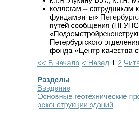
к.т.н. Лукину В.А., к.т.н. 
коллегам – сотрудникам
фундаменты» Петербургск
путей сообщения (ПГУПС)
«Подземстройреконструкц
Петербургского отделени
фонда «Центр качества с
<< В начало
< Назад
1
2
Чит
Разделы
Введение
Основные геотехнические п
реконструкции зданий