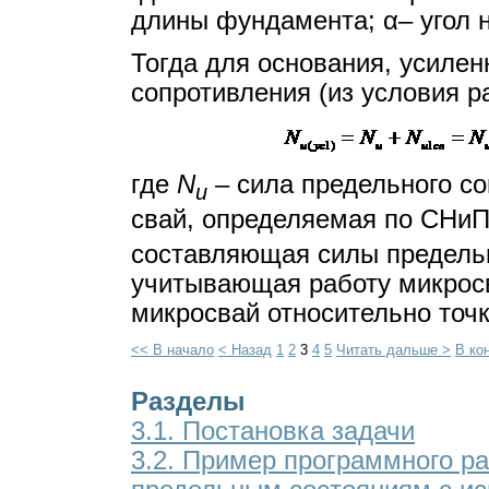
длины фундамента; α– угол н
Тогда для основания, усилен
сопротивления (из условия р
где
N
– сила предельного со
u
свай, определяемая по СНиП 
составляющая силы предельн
учитывающая работу микросв
микросвай относительно точк
<< В начало
< Назад
1
2
3
4
5
Читать дальше >
В ко
Разделы
3.1. Постановка задачи
3.2. Пример программного р