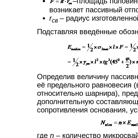
–площадь половины
возникает пассивный отп
r
– радиус изготовленно
св
Подставляя введённые обозн
Определив величину пассивн
её предельного равновесия (
относительно шарнира), пре
дополнительную составляющ
сопротивления основания, у
где
n
– количество микросвай