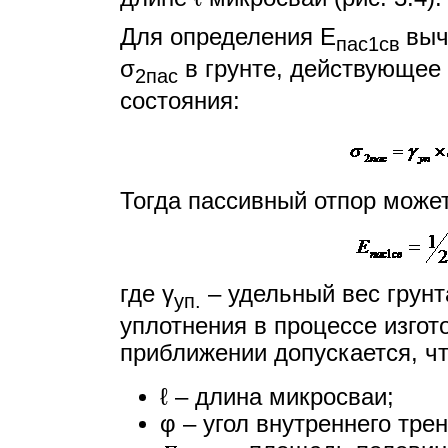
Для определения Е
выч
пас1св
σ
в грунте, действующее 
2пас
состояния:
Тогда пассивный отпор може
где γ
– удельный вес грунта
уп
.
уплотнения в процессе изгот
приближении допускается, чт
ℓ – длина микросваи;
φ – угол внутреннего тре