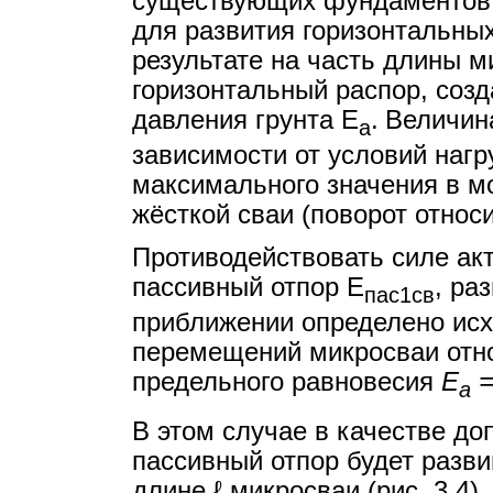
существующих фундаментов, 
для развития горизонтальных
результате на часть длины м
горизонтальный распор, созд
давления грунта Е
.
Величин
а
зависимости от условий наг
максимального значения в м
жёсткой сваи (поворот относ
Противодействовать силе акт
пассивный отпор Е
, ра
пас1св
приближении определено исх
перемещений микросваи отн
предельного равновесия
Е
=
а
В этом случае в качестве до
пассивный отпор будет разви
длине ℓ микросваи (рис. 3.4).