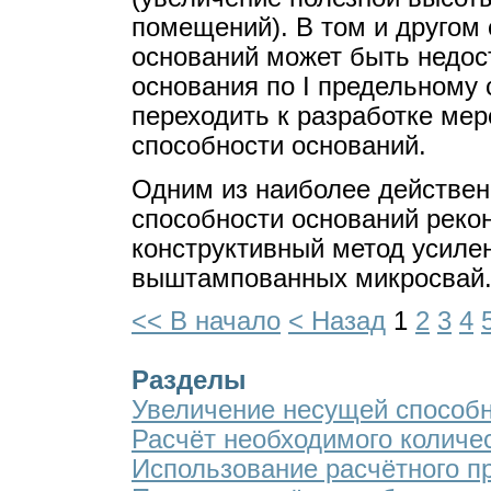
помещений). В том и другом
оснований может быть недос
основания по I предельному 
переходить к разработке ме
способности оснований.
Одним из наиболее действен
способности оснований реко
конструктивный метод усиле
выштампованных микросвай
<< В начало
< Назад
1
2
3
4
Разделы
Увеличение несущей способн
Расчёт необходимого количе
Использование расчётного п